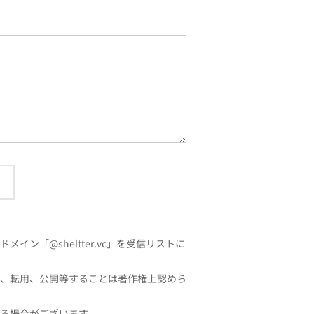
「@sheltter.vc」を受信リストに
、転用、公開等することは著作権上認めら
る場合がございます。