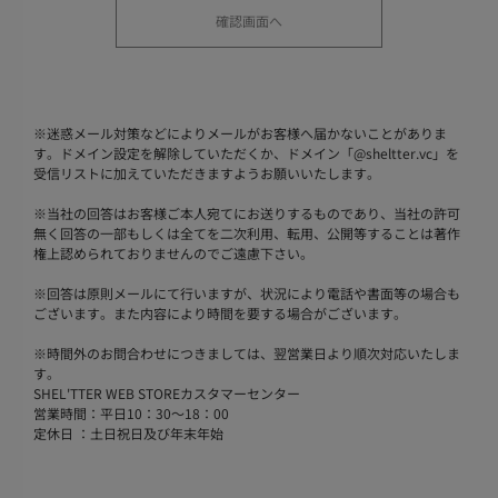
※
迷惑メール対策などによりメールがお客様へ届かないことがありま
す。ドメイン設定を解除していただくか、ドメイン「@sheltter.vc」を
受信リストに加えていただきますようお願いいたします。
※
当社の回答はお客様ご本人宛てにお送りするものであり、当社の許可
無く回答の一部もしくは全てを二次利用、転用、公開等することは著作
権上認められておりませんのでご遠慮下さい。
※
回答は原則メールにて行いますが、状況により電話や書面等の場合も
ございます。また内容により時間を要する場合がございます。
※
時間外のお問合わせにつきましては、翌営業日より順次対応いたしま
す。
SHEL'TTER WEB STOREカスタマーセンター
営業時間：平日10：30～18：00
定休日 ：土日祝日及び年末年始