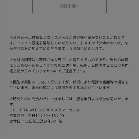
※
迷惑メール対策などによりメールがお客様へ届かないことがありま
す。ドメイン設定を解除していただくか、ドメイン「@sheltter.vc」を
受信リストに加えていただきますようお願いいたします。
※
当社の回答はお客様ご本人宛てにお送りするものであり、当社の許可
無く回答の一部もしくは全てを二次利用、転用、公開等することは著作
権上認められておりませんのでご遠慮下さい。
※
回答は原則メールにて行いますが、状況により電話や書面等の場合も
ございます。また内容により時間を要する場合がございます。
※
時間外のお問合わせにつきましては、翌営業日より順次対応いたしま
す。
SHEL'TTER WEB STOREカスタマーセンター
営業時間：平日10：30～18：00
定休日 ：土日祝日及び年末年始