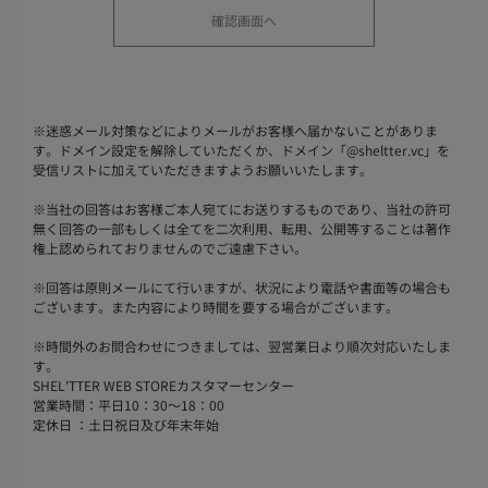
※
迷惑メール対策などによりメールがお客様へ届かないことがありま
す。ドメイン設定を解除していただくか、ドメイン「@sheltter.vc」を
受信リストに加えていただきますようお願いいたします。
※
当社の回答はお客様ご本人宛てにお送りするものであり、当社の許可
無く回答の一部もしくは全てを二次利用、転用、公開等することは著作
権上認められておりませんのでご遠慮下さい。
※
回答は原則メールにて行いますが、状況により電話や書面等の場合も
ございます。また内容により時間を要する場合がございます。
※
時間外のお問合わせにつきましては、翌営業日より順次対応いたしま
す。
SHEL'TTER WEB STOREカスタマーセンター
営業時間：平日10：30～18：00
定休日 ：土日祝日及び年末年始