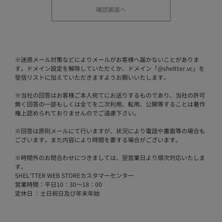
※
迷惑メール対策などによりメールがお客様へ届かないことがありま
す。ドメイン設定を解除していただくか、ドメイン「@sheltter.vc」を
受信リストに加えていただきますようお願いいたします。
※
当社の回答はお客様ご本人宛てにお送りするものであり、当社の許可
無く回答の一部もしくは全てを二次利用、転用、公開等することは著作
権上認められておりませんのでご遠慮下さい。
※
回答は原則メールにて行いますが、状況により電話や書面等の場合も
ございます。また内容により時間を要する場合がございます。
※
時間外のお問合わせにつきましては、翌営業日より順次対応いたしま
す。
SHEL'TTER WEB STOREカスタマーセンター
営業時間：平日10：30～18：00
定休日 ：土日祝日及び年末年始