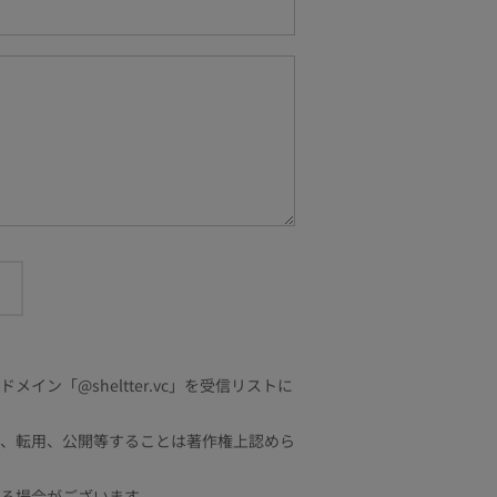
「@sheltter.vc」を受信リストに
、転用、公開等することは著作権上認めら
る場合がございます。