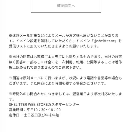
※
迷惑メール対策などによりメールがお客様へ届かないことがありま
す。ドメイン設定を解除していただくか、ドメイン「@sheltter.vc」を
受信リストに加えていただきますようお願いいたします。
※
当社の回答はお客様ご本人宛てにお送りするものであり、当社の許可
無く回答の一部もしくは全てを二次利用、転用、公開等することは著作
権上認められておりませんのでご遠慮下さい。
※
回答は原則メールにて行いますが、状況により電話や書面等の場合も
ございます。また内容により時間を要する場合がございます。
※
時間外のお問合わせにつきましては、翌営業日より順次対応いたしま
す。
SHEL'TTER WEB STOREカスタマーセンター
営業時間：平日10：30～18：00
定休日 ：土日祝日及び年末年始