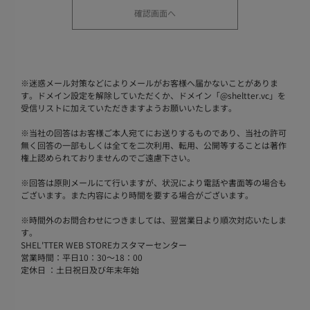
※
迷惑メール対策などによりメールがお客様へ届かないことがありま
す。ドメイン設定を解除していただくか、ドメイン「@sheltter.vc」を
受信リストに加えていただきますようお願いいたします。
※
当社の回答はお客様ご本人宛てにお送りするものであり、当社の許可
無く回答の一部もしくは全てを二次利用、転用、公開等することは著作
権上認められておりませんのでご遠慮下さい。
※
回答は原則メールにて行いますが、状況により電話や書面等の場合も
ございます。また内容により時間を要する場合がございます。
※
時間外のお問合わせにつきましては、翌営業日より順次対応いたしま
す。
SHEL'TTER WEB STOREカスタマーセンター
営業時間：平日10：30～18：00
定休日 ：土日祝日及び年末年始