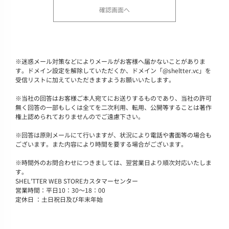
※
迷惑メール対策などによりメールがお客様へ届かないことがありま
す。ドメイン設定を解除していただくか、ドメイン「@sheltter.vc」を
受信リストに加えていただきますようお願いいたします。
※
当社の回答はお客様ご本人宛てにお送りするものであり、当社の許可
無く回答の一部もしくは全てを二次利用、転用、公開等することは著作
権上認められておりませんのでご遠慮下さい。
※
回答は原則メールにて行いますが、状況により電話や書面等の場合も
ございます。また内容により時間を要する場合がございます。
※
時間外のお問合わせにつきましては、翌営業日より順次対応いたしま
す。
SHEL'TTER WEB STOREカスタマーセンター
営業時間：平日10：30～18：00
定休日 ：土日祝日及び年末年始