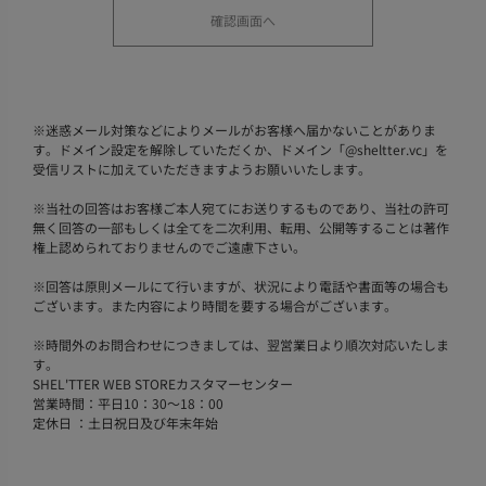
※
迷惑メール対策などによりメールがお客様へ届かないことがありま
す。ドメイン設定を解除していただくか、ドメイン「@sheltter.vc」を
受信リストに加えていただきますようお願いいたします。
※
当社の回答はお客様ご本人宛てにお送りするものであり、当社の許可
無く回答の一部もしくは全てを二次利用、転用、公開等することは著作
権上認められておりませんのでご遠慮下さい。
※
回答は原則メールにて行いますが、状況により電話や書面等の場合も
ございます。また内容により時間を要する場合がございます。
※
時間外のお問合わせにつきましては、翌営業日より順次対応いたしま
す。
SHEL'TTER WEB STOREカスタマーセンター
営業時間：平日10：30～18：00
定休日 ：土日祝日及び年末年始