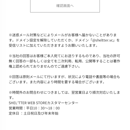
※
迷惑メール対策などによりメールがお客様へ届かないことがありま
す。ドメイン設定を解除していただくか、ドメイン「@sheltter.vc」を
受信リストに加えていただきますようお願いいたします。
※
当社の回答はお客様ご本人宛てにお送りするものであり、当社の許可
無く回答の一部もしくは全てを二次利用、転用、公開等することは著作
権上認められておりませんのでご遠慮下さい。
※
回答は原則メールにて行いますが、状況により電話や書面等の場合も
ございます。また内容により時間を要する場合がございます。
※
時間外のお問合わせにつきましては、翌営業日より順次対応いたしま
す。
SHEL'TTER WEB STOREカスタマーセンター
営業時間：平日10：30～18：00
定休日 ：土日祝日及び年末年始