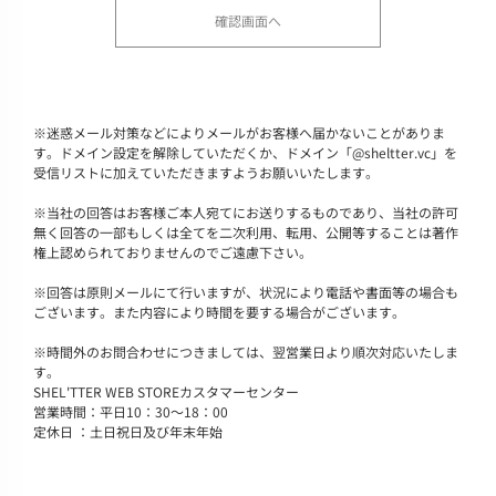
※
迷惑メール対策などによりメールがお客様へ届かないことがありま
す。ドメイン設定を解除していただくか、ドメイン「@sheltter.vc」を
受信リストに加えていただきますようお願いいたします。
※
当社の回答はお客様ご本人宛てにお送りするものであり、当社の許可
無く回答の一部もしくは全てを二次利用、転用、公開等することは著作
権上認められておりませんのでご遠慮下さい。
※
回答は原則メールにて行いますが、状況により電話や書面等の場合も
ございます。また内容により時間を要する場合がございます。
※
時間外のお問合わせにつきましては、翌営業日より順次対応いたしま
す。
SHEL'TTER WEB STOREカスタマーセンター
営業時間：平日10：30～18：00
定休日 ：土日祝日及び年末年始