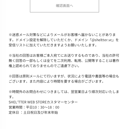
※
迷惑メール対策などによりメールがお客様へ届かないことがありま
す。ドメイン設定を解除していただくか、ドメイン「@sheltter.vc」を
受信リストに加えていただきますようお願いいたします。
※
当社の回答はお客様ご本人宛てにお送りするものであり、当社の許可
無く回答の一部もしくは全てを二次利用、転用、公開等することは著作
権上認められておりませんのでご遠慮下さい。
※
回答は原則メールにて行いますが、状況により電話や書面等の場合も
ございます。また内容により時間を要する場合がございます。
※
時間外のお問合わせにつきましては、翌営業日より順次対応いたしま
す。
SHEL'TTER WEB STOREカスタマーセンター
営業時間：平日10：30～18：00
定休日 ：土日祝日及び年末年始