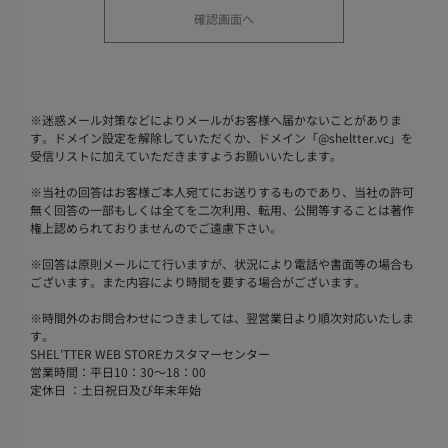
※
迷惑メール対策などによりメールがお客様へ届かないことがありま
す。ドメイン設定を解除していただくか、ドメイン「@sheltter.vc」を
受信リストに加えていただきますようお願いいたします。
※
当社の回答はお客様ご本人宛てにお送りするものであり、当社の許可
無く回答の一部もしくは全てを二次利用、転用、公開等することは著作
権上認められておりませんのでご遠慮下さい。
※
回答は原則メールにて行いますが、状況により電話や書面等の場合も
ございます。また内容により時間を要する場合がございます。
※
時間外のお問合わせにつきましては、翌営業日より順次対応いたしま
す。
SHEL'TTER WEB STOREカスタマーセンター
営業時間：平日10：30～18：00
定休日 ：土日祝日及び年末年始