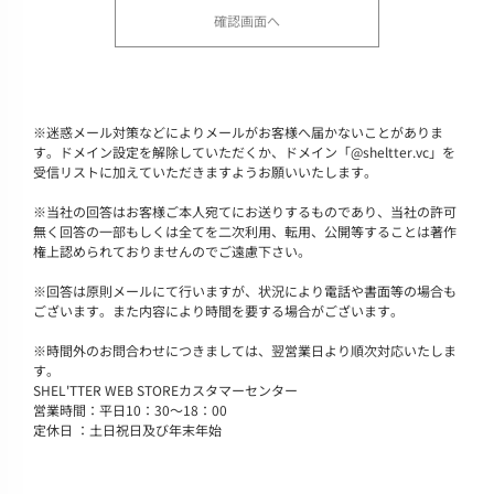
※
迷惑メール対策などによりメールがお客様へ届かないことがありま
す。ドメイン設定を解除していただくか、ドメイン「@sheltter.vc」を
受信リストに加えていただきますようお願いいたします。
※
当社の回答はお客様ご本人宛てにお送りするものであり、当社の許可
無く回答の一部もしくは全てを二次利用、転用、公開等することは著作
権上認められておりませんのでご遠慮下さい。
※
回答は原則メールにて行いますが、状況により電話や書面等の場合も
ございます。また内容により時間を要する場合がございます。
※
時間外のお問合わせにつきましては、翌営業日より順次対応いたしま
す。
SHEL'TTER WEB STOREカスタマーセンター
営業時間：平日10：30～18：00
定休日 ：土日祝日及び年末年始