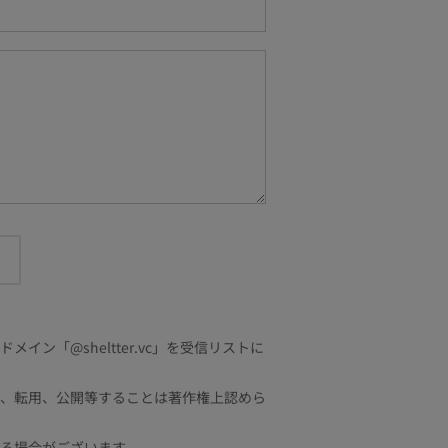
「@sheltter.vc」を受信リストに
、転用、公開等することは著作権上認めら
る場合がございます。