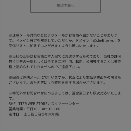
※
迷惑メール対策などによりメールがお客様へ届かないことがありま
す。ドメイン設定を解除していただくか、ドメイン「@sheltter.vc」を
受信リストに加えていただきますようお願いいたします。
※
当社の回答はお客様ご本人宛てにお送りするものであり、当社の許可
無く回答の一部もしくは全てを二次利用、転用、公開等することは著作
権上認められておりませんのでご遠慮下さい。
※
回答は原則メールにて行いますが、状況により電話や書面等の場合も
ございます。また内容により時間を要する場合がございます。
※
時間外のお問合わせにつきましては、翌営業日より順次対応いたしま
す。
SHEL'TTER WEB STOREカスタマーセンター
営業時間：平日10：30～18：00
定休日 ：土日祝日及び年末年始