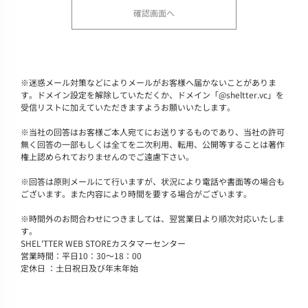
※
迷惑メール対策などによりメールがお客様へ届かないことがありま
す。ドメイン設定を解除していただくか、ドメイン「@sheltter.vc」を
受信リストに加えていただきますようお願いいたします。
※
当社の回答はお客様ご本人宛てにお送りするものであり、当社の許可
無く回答の一部もしくは全てを二次利用、転用、公開等することは著作
権上認められておりませんのでご遠慮下さい。
※
回答は原則メールにて行いますが、状況により電話や書面等の場合も
ございます。また内容により時間を要する場合がございます。
※
時間外のお問合わせにつきましては、翌営業日より順次対応いたしま
す。
SHEL'TTER WEB STOREカスタマーセンター
営業時間：平日10：30～18：00
定休日 ：土日祝日及び年末年始