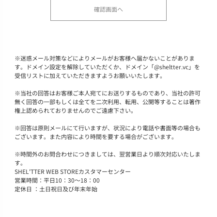
※
迷惑メール対策などによりメールがお客様へ届かないことがありま
す。ドメイン設定を解除していただくか、ドメイン「@sheltter.vc」を
受信リストに加えていただきますようお願いいたします。
※
当社の回答はお客様ご本人宛てにお送りするものであり、当社の許可
無く回答の一部もしくは全てを二次利用、転用、公開等することは著作
権上認められておりませんのでご遠慮下さい。
※
回答は原則メールにて行いますが、状況により電話や書面等の場合も
ございます。また内容により時間を要する場合がございます。
※
時間外のお問合わせにつきましては、翌営業日より順次対応いたしま
す。
SHEL'TTER WEB STOREカスタマーセンター
営業時間：平日10：30～18：00
定休日 ：土日祝日及び年末年始