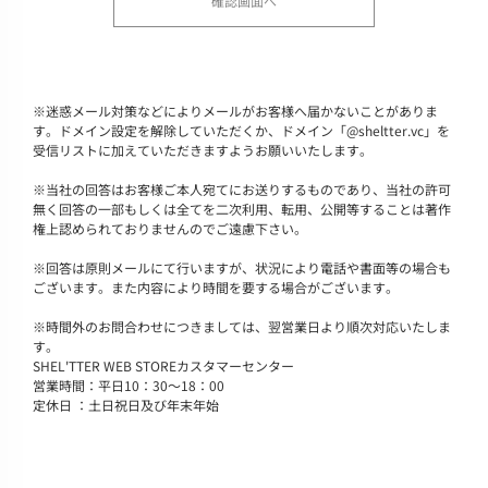
※
迷惑メール対策などによりメールがお客様へ届かないことがありま
す。ドメイン設定を解除していただくか、ドメイン「@sheltter.vc」を
受信リストに加えていただきますようお願いいたします。
※
当社の回答はお客様ご本人宛てにお送りするものであり、当社の許可
無く回答の一部もしくは全てを二次利用、転用、公開等することは著作
権上認められておりませんのでご遠慮下さい。
※
回答は原則メールにて行いますが、状況により電話や書面等の場合も
ございます。また内容により時間を要する場合がございます。
※
時間外のお問合わせにつきましては、翌営業日より順次対応いたしま
す。
SHEL'TTER WEB STOREカスタマーセンター
営業時間：平日10：30～18：00
定休日 ：土日祝日及び年末年始