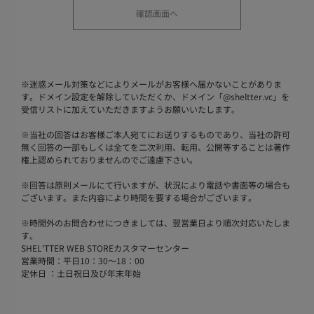
※
迷惑メール対策などによりメールがお客様へ届かないことがありま
す。ドメイン設定を解除していただくか、ドメイン「@sheltter.vc」を
受信リストに加えていただきますようお願いいたします。
※
当社の回答はお客様ご本人宛てにお送りするものであり、当社の許可
無く回答の一部もしくは全てを二次利用、転用、公開等することは著作
権上認められておりませんのでご遠慮下さい。
※
回答は原則メールにて行いますが、状況により電話や書面等の場合も
ございます。また内容により時間を要する場合がございます。
※
時間外のお問合わせにつきましては、翌営業日より順次対応いたしま
す。
SHEL'TTER WEB STOREカスタマーセンター
営業時間：平日10：30～18：00
定休日 ：土日祝日及び年末年始