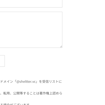
「@sheltter.vc」を受信リストに
、転用、公開等することは著作権上認めら
る場合がございます。