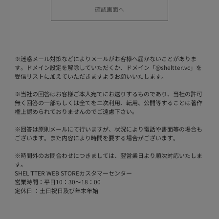
※
迷惑メール対策などによりメールがお客様へ届かないことがありま
す。ドメイン設定を解除していただくか、ドメイン「@sheltter.vc」を
受信リストに加えていただきますようお願いいたします。
※
当社の回答はお客様ご本人宛てにお送りするものであり、当社の許可
無く回答の一部もしくは全てを二次利用、転用、公開等することは著作
権上認められておりませんのでご遠慮下さい。
※
回答は原則メールにて行いますが、状況により電話や書面等の場合も
ございます。また内容により時間を要する場合がございます。
※
時間外のお問合わせにつきましては、翌営業日より順次対応いたしま
す。
SHEL'TTER WEB STOREカスタマーセンター
営業時間：平日10：30～18：00
定休日 ：土日祝日及び年末年始