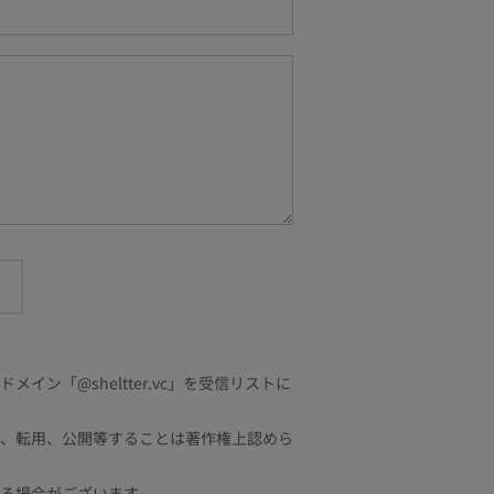
「@sheltter.vc」を受信リストに
、転用、公開等することは著作権上認めら
る場合がございます。