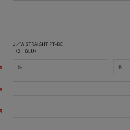
J／W STRAIGHT PT-BE
（2 BLU）