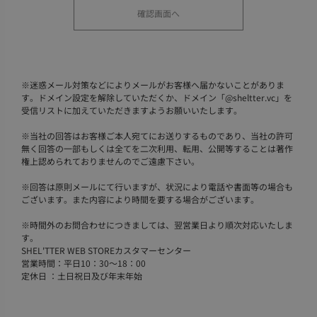
※
迷惑メール対策などによりメールがお客様へ届かないことがありま
す。ドメイン設定を解除していただくか、ドメイン「@sheltter.vc」を
受信リストに加えていただきますようお願いいたします。
※
当社の回答はお客様ご本人宛てにお送りするものであり、当社の許可
無く回答の一部もしくは全てを二次利用、転用、公開等することは著作
権上認められておりませんのでご遠慮下さい。
※
回答は原則メールにて行いますが、状況により電話や書面等の場合も
ございます。また内容により時間を要する場合がございます。
※
時間外のお問合わせにつきましては、翌営業日より順次対応いたしま
す。
SHEL'TTER WEB STOREカスタマーセンター
営業時間：平日10：30～18：00
定休日 ：土日祝日及び年末年始