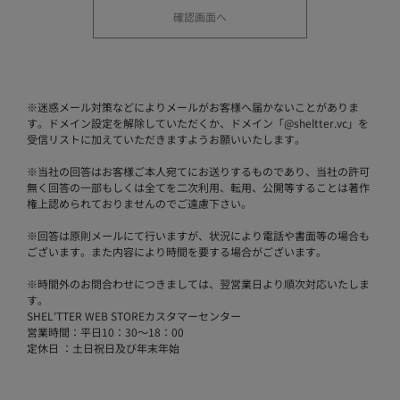
※
迷惑メール対策などによりメールがお客様へ届かないことがありま
す。ドメイン設定を解除していただくか、ドメイン「@sheltter.vc」を
受信リストに加えていただきますようお願いいたします。
※
当社の回答はお客様ご本人宛てにお送りするものであり、当社の許可
無く回答の一部もしくは全てを二次利用、転用、公開等することは著作
権上認められておりませんのでご遠慮下さい。
※
回答は原則メールにて行いますが、状況により電話や書面等の場合も
ございます。また内容により時間を要する場合がございます。
※
時間外のお問合わせにつきましては、翌営業日より順次対応いたしま
す。
SHEL'TTER WEB STOREカスタマーセンター
営業時間：平日10：30～18：00
定休日 ：土日祝日及び年末年始