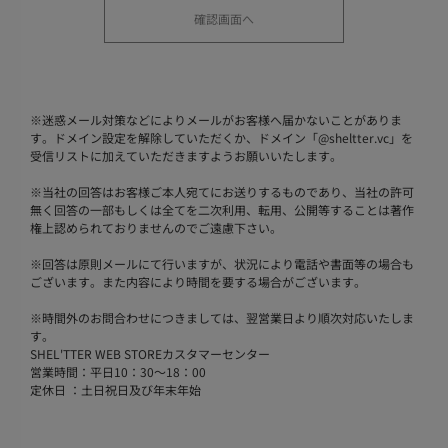
※
迷惑メール対策などによりメールがお客様へ届かないことがありま
す。ドメイン設定を解除していただくか、ドメイン「@sheltter.vc」を
受信リストに加えていただきますようお願いいたします。
※
当社の回答はお客様ご本人宛てにお送りするものであり、当社の許可
無く回答の一部もしくは全てを二次利用、転用、公開等することは著作
権上認められておりませんのでご遠慮下さい。
※
回答は原則メールにて行いますが、状況により電話や書面等の場合も
ございます。また内容により時間を要する場合がございます。
※
時間外のお問合わせにつきましては、翌営業日より順次対応いたしま
す。
SHEL'TTER WEB STOREカスタマーセンター
営業時間：平日10：30～18：00
定休日 ：土日祝日及び年末年始