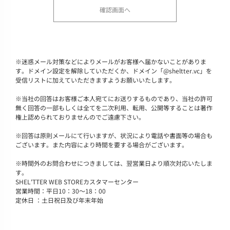
※
迷惑メール対策などによりメールがお客様へ届かないことがありま
す。ドメイン設定を解除していただくか、ドメイン「@sheltter.vc」を
受信リストに加えていただきますようお願いいたします。
※
当社の回答はお客様ご本人宛てにお送りするものであり、当社の許可
無く回答の一部もしくは全てを二次利用、転用、公開等することは著作
権上認められておりませんのでご遠慮下さい。
※
回答は原則メールにて行いますが、状況により電話や書面等の場合も
ございます。また内容により時間を要する場合がございます。
※
時間外のお問合わせにつきましては、翌営業日より順次対応いたしま
す。
SHEL'TTER WEB STOREカスタマーセンター
営業時間：平日10：30～18：00
定休日 ：土日祝日及び年末年始