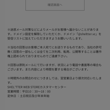
※
迷惑メール対策などによりメールがお客様へ届かないことがありま
す。ドメイン設定を解除していただくか、ドメイン「@sheltter.vc」を
受信リストに加えていただきますようお願いいたします。
※
当社の回答はお客様ご本人宛てにお送りするものであり、当社の許可
無く回答の一部もしくは全てを二次利用、転用、公開等することは著作
権上認められておりませんのでご遠慮下さい。
※
回答は原則メールにて行いますが、状況により電話や書面等の場合も
ございます。また内容により時間を要する場合がございます。
※
時間外のお問合わせにつきましては、翌営業日より順次対応いたしま
す。
SHEL'TTER WEB STOREカスタマーセンター
営業時間：平日10：30～18：00
定休日 ：土日祝日及び年末年始