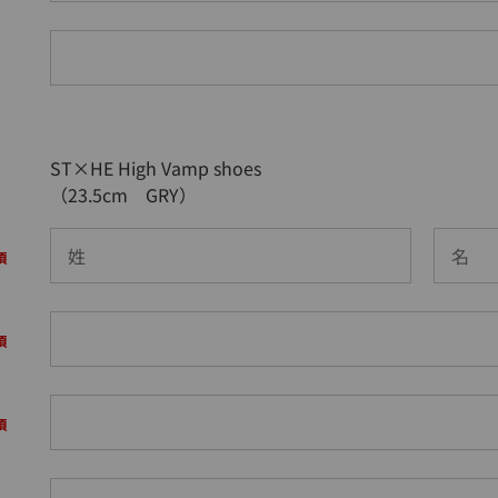
ST×HE High Vamp shoes
（23.5cm GRY）