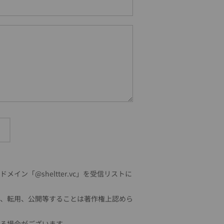
「@sheltter.vc」を受信リストに
、転用、公開等することは著作権上認めら
る場合がございます。