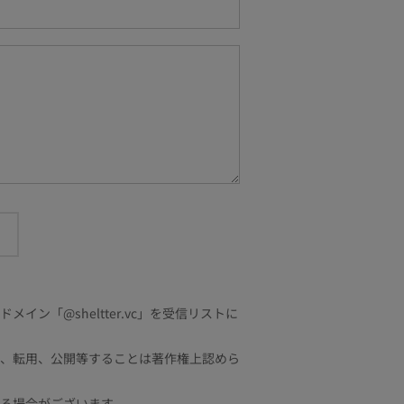
「@sheltter.vc」を受信リストに
、転用、公開等することは著作権上認めら
る場合がございます。