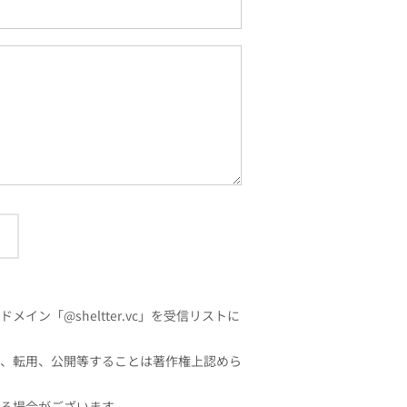
「@sheltter.vc」を受信リストに
、転用、公開等することは著作権上認めら
る場合がございます。