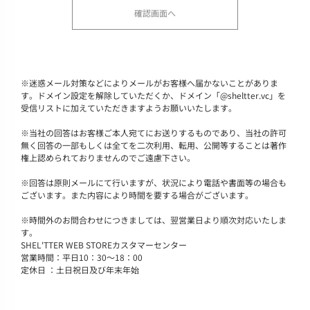
※
迷惑メール対策などによりメールがお客様へ届かないことがありま
す。ドメイン設定を解除していただくか、ドメイン「@sheltter.vc」を
受信リストに加えていただきますようお願いいたします。
※
当社の回答はお客様ご本人宛てにお送りするものであり、当社の許可
無く回答の一部もしくは全てを二次利用、転用、公開等することは著作
権上認められておりませんのでご遠慮下さい。
※
回答は原則メールにて行いますが、状況により電話や書面等の場合も
ございます。また内容により時間を要する場合がございます。
※
時間外のお問合わせにつきましては、翌営業日より順次対応いたしま
す。
SHEL'TTER WEB STOREカスタマーセンター
営業時間：平日10：30～18：00
定休日 ：土日祝日及び年末年始