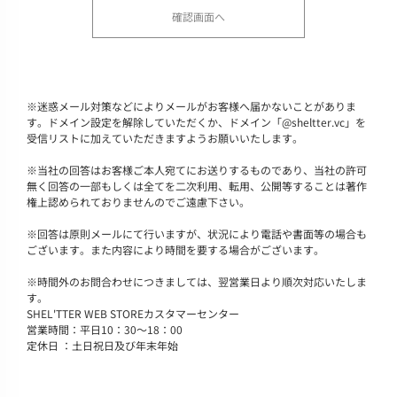
※
迷惑メール対策などによりメールがお客様へ届かないことがありま
す。ドメイン設定を解除していただくか、ドメイン「@sheltter.vc」を
受信リストに加えていただきますようお願いいたします。
※
当社の回答はお客様ご本人宛てにお送りするものであり、当社の許可
無く回答の一部もしくは全てを二次利用、転用、公開等することは著作
権上認められておりませんのでご遠慮下さい。
※
回答は原則メールにて行いますが、状況により電話や書面等の場合も
ございます。また内容により時間を要する場合がございます。
※
時間外のお問合わせにつきましては、翌営業日より順次対応いたしま
す。
SHEL'TTER WEB STOREカスタマーセンター
営業時間：平日10：30～18：00
定休日 ：土日祝日及び年末年始