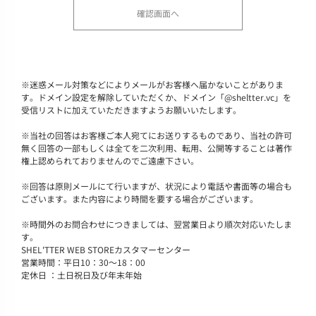
※
迷惑メール対策などによりメールがお客様へ届かないことがありま
す。ドメイン設定を解除していただくか、ドメイン「@sheltter.vc」を
受信リストに加えていただきますようお願いいたします。
※
当社の回答はお客様ご本人宛てにお送りするものであり、当社の許可
無く回答の一部もしくは全てを二次利用、転用、公開等することは著作
権上認められておりませんのでご遠慮下さい。
※
回答は原則メールにて行いますが、状況により電話や書面等の場合も
ございます。また内容により時間を要する場合がございます。
※
時間外のお問合わせにつきましては、翌営業日より順次対応いたしま
す。
SHEL'TTER WEB STOREカスタマーセンター
営業時間：平日10：30～18：00
定休日 ：土日祝日及び年末年始