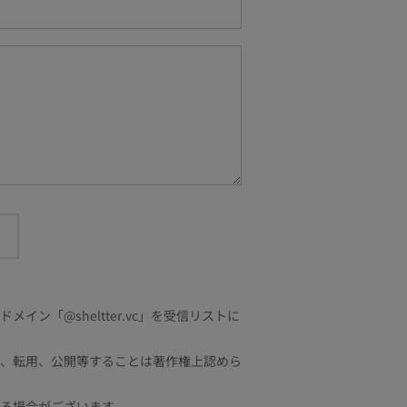
「@sheltter.vc」を受信リストに
、転用、公開等することは著作権上認めら
る場合がございます。