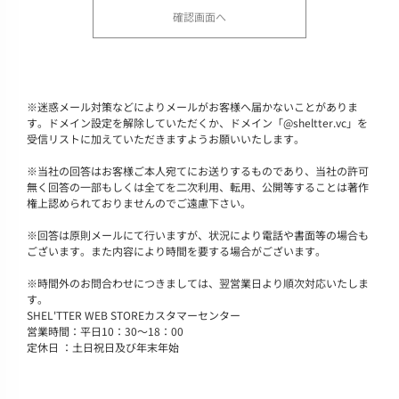
※
迷惑メール対策などによりメールがお客様へ届かないことがありま
す。ドメイン設定を解除していただくか、ドメイン「@sheltter.vc」を
受信リストに加えていただきますようお願いいたします。
※
当社の回答はお客様ご本人宛てにお送りするものであり、当社の許可
無く回答の一部もしくは全てを二次利用、転用、公開等することは著作
権上認められておりませんのでご遠慮下さい。
※
回答は原則メールにて行いますが、状況により電話や書面等の場合も
ございます。また内容により時間を要する場合がございます。
※
時間外のお問合わせにつきましては、翌営業日より順次対応いたしま
す。
SHEL'TTER WEB STOREカスタマーセンター
営業時間：平日10：30～18：00
定休日 ：土日祝日及び年末年始