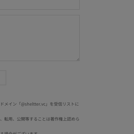
「@sheltter.vc」を受信リストに
、転用、公開等することは著作権上認めら
る場合がございます。