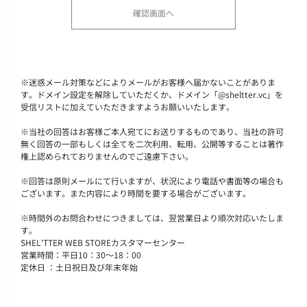
※
迷惑メール対策などによりメールがお客様へ届かないことがありま
す。ドメイン設定を解除していただくか、ドメイン「@sheltter.vc」を
受信リストに加えていただきますようお願いいたします。
※
当社の回答はお客様ご本人宛てにお送りするものであり、当社の許可
無く回答の一部もしくは全てを二次利用、転用、公開等することは著作
権上認められておりませんのでご遠慮下さい。
※
回答は原則メールにて行いますが、状況により電話や書面等の場合も
ございます。また内容により時間を要する場合がございます。
※
時間外のお問合わせにつきましては、翌営業日より順次対応いたしま
す。
SHEL'TTER WEB STOREカスタマーセンター
営業時間：平日10：30～18：00
定休日 ：土日祝日及び年末年始