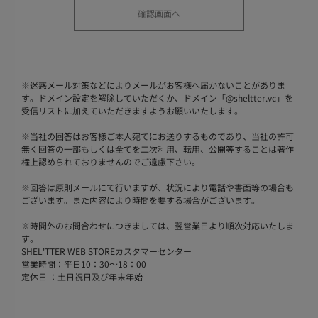
※
迷惑メール対策などによりメールがお客様へ届かないことがありま
す。ドメイン設定を解除していただくか、ドメイン「@sheltter.vc」を
受信リストに加えていただきますようお願いいたします。
※
当社の回答はお客様ご本人宛てにお送りするものであり、当社の許可
無く回答の一部もしくは全てを二次利用、転用、公開等することは著作
権上認められておりませんのでご遠慮下さい。
※
回答は原則メールにて行いますが、状況により電話や書面等の場合も
ございます。また内容により時間を要する場合がございます。
※
時間外のお問合わせにつきましては、翌営業日より順次対応いたしま
す。
SHEL'TTER WEB STOREカスタマーセンター
営業時間：平日10：30～18：00
定休日 ：土日祝日及び年末年始