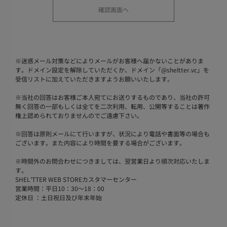
※
迷惑メール対策などによりメールがお客様へ届かないことがありま
す。ドメイン設定を解除していただくか、ドメイン「@sheltter.vc」を
受信リストに加えていただきますようお願いいたします。
※
当社の回答はお客様ご本人宛てにお送りするものであり、当社の許可
無く回答の一部もしくは全てを二次利用、転用、公開等することは著作
権上認められておりませんのでご遠慮下さい。
※
回答は原則メールにて行いますが、状況により電話や書面等の場合も
ございます。また内容により時間を要する場合がございます。
※
時間外のお問合わせにつきましては、翌営業日より順次対応いたしま
す。
SHEL'TTER WEB STOREカスタマーセンター
営業時間：平日10：30～18：00
定休日 ：土日祝日及び年末年始