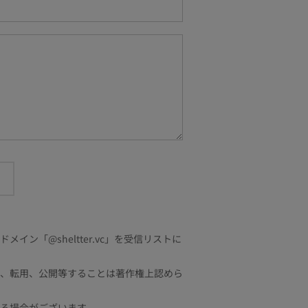
「@sheltter.vc」を受信リストに
、転用、公開等することは著作権上認めら
る場合がございます。