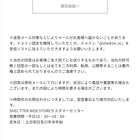
※
迷惑メール対策などによりメールがお客様へ届かないことがありま
す。ドメイン設定を解除していただくか、ドメイン「@sheltter.vc」を
受信リストに加えていただきますようお願いいたします。
※
当社の回答はお客様ご本人宛てにお送りするものであり、当社の許可
無く回答の一部もしくは全てを二次利用、転用、公開等することは著作
権上認められておりませんのでご遠慮下さい。
※
回答は原則メールにて行いますが、状況により電話や書面等の場合も
ございます。また内容により時間を要する場合がございます。
※
時間外のお問合わせにつきましては、翌営業日より順次対応いたしま
す。
SHEL'TTER WEB STOREカスタマーセンター
営業時間：平日10：30～18：00
定休日 ：土日祝日及び年末年始