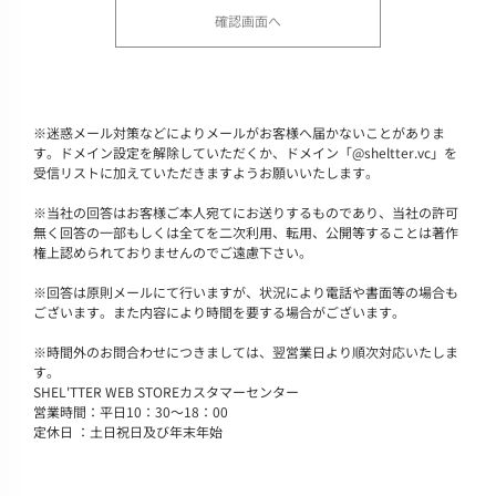
※
迷惑メール対策などによりメールがお客様へ届かないことがありま
す。ドメイン設定を解除していただくか、ドメイン「@sheltter.vc」を
受信リストに加えていただきますようお願いいたします。
※
当社の回答はお客様ご本人宛てにお送りするものであり、当社の許可
無く回答の一部もしくは全てを二次利用、転用、公開等することは著作
権上認められておりませんのでご遠慮下さい。
※
回答は原則メールにて行いますが、状況により電話や書面等の場合も
ございます。また内容により時間を要する場合がございます。
※
時間外のお問合わせにつきましては、翌営業日より順次対応いたしま
す。
SHEL'TTER WEB STOREカスタマーセンター
営業時間：平日10：30～18：00
定休日 ：土日祝日及び年末年始