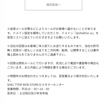
※
迷惑メール対策などによりメールがお客様へ届かないことがありま
す。ドメイン設定を解除していただくか、ドメイン「@sheltter.vc」を
受信リストに加えていただきますようお願いいたします。
※
当社の回答はお客様ご本人宛てにお送りするものであり、当社の許可
無く回答の一部もしくは全てを二次利用、転用、公開等することは著作
権上認められておりませんのでご遠慮下さい。
※
回答は原則メールにて行いますが、状況により電話や書面等の場合も
ございます。また内容により時間を要する場合がございます。
※
時間外のお問合わせにつきましては、翌営業日より順次対応いたしま
す。
SHEL'TTER WEB STOREカスタマーセンター
営業時間：平日10：30～18：00
定休日 ：土日祝日及び年末年始