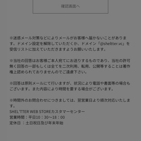
※
迷惑メール対策などによりメールがお客様へ届かないことがありま
す。ドメイン設定を解除していただくか、ドメイン「@sheltter.vc」を
受信リストに加えていただきますようお願いいたします。
※
当社の回答はお客様ご本人宛てにお送りするものであり、当社の許可
無く回答の一部もしくは全てを二次利用、転用、公開等することは著作
権上認められておりませんのでご遠慮下さい。
※
回答は原則メールにて行いますが、状況により電話や書面等の場合も
ございます。また内容により時間を要する場合がございます。
※
時間外のお問合わせにつきましては、翌営業日より順次対応いたしま
す。
SHEL'TTER WEB STOREカスタマーセンター
営業時間：平日10：30～18：00
定休日 ：土日祝日及び年末年始