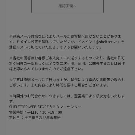
※
迷惑メール対策などによりメールがお客様へ届かないことがありま
す。ドメイン設定を解除していただくか、ドメイン「@sheltter.vc」を
受信リストに加えていただきますようお願いいたします。
※
当社の回答はお客様ご本人宛てにお送りするものであり、当社の許可
無く回答の一部もしくは全てを二次利用、転用、公開等することは著作
権上認められておりませんのでご遠慮下さい。
※
回答は原則メールにて行いますが、状況により電話や書面等の場合も
ございます。また内容により時間を要する場合がございます。
※
時間外のお問合わせにつきましては、翌営業日より順次対応いたしま
す。
SHEL'TTER WEB STOREカスタマーセンター
営業時間：平日10：30～18：00
定休日 ：土日祝日及び年末年始