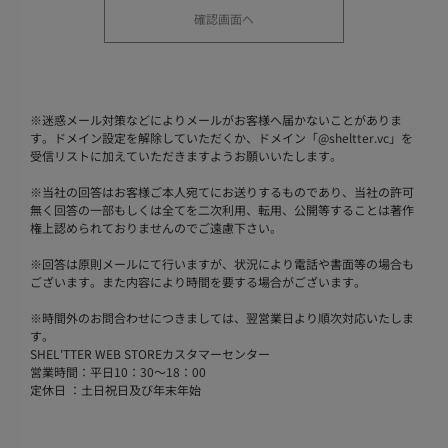
※
迷惑メール対策などによりメールがお客様へ届かないことがありま
す。ドメイン設定を解除していただくか、ドメイン「@sheltter.vc」を
受信リストに加えていただきますようお願いいたします。
※
当社の回答はお客様ご本人宛てにお送りするものであり、当社の許可
無く回答の一部もしくは全てを二次利用、転用、公開等することは著作
権上認められておりませんのでご遠慮下さい。
※
回答は原則メールにて行いますが、状況により電話や書面等の場合も
ございます。また内容により時間を要する場合がございます。
※
時間外のお問合わせにつきましては、翌営業日より順次対応いたしま
す。
SHEL'TTER WEB STOREカスタマーセンター
営業時間：平日10：30～18：00
定休日 ：土日祝日及び年末年始