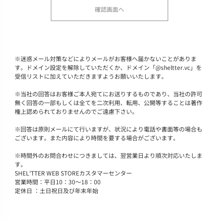
※
迷惑メール対策などによりメールがお客様へ届かないことがありま
す。ドメイン設定を解除していただくか、ドメイン「@sheltter.vc」を
受信リストに加えていただきますようお願いいたします。
※
当社の回答はお客様ご本人宛てにお送りするものであり、当社の許可
無く回答の一部もしくは全てを二次利用、転用、公開等することは著作
権上認められておりませんのでご遠慮下さい。
※
回答は原則メールにて行いますが、状況により電話や書面等の場合も
ございます。また内容により時間を要する場合がございます。
※
時間外のお問合わせにつきましては、翌営業日より順次対応いたしま
す。
SHEL'TTER WEB STOREカスタマーセンター
営業時間：平日10：30～18：00
定休日 ：土日祝日及び年末年始