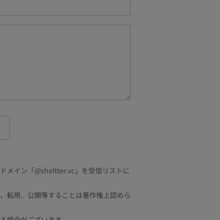
「@sheltter.vc」を受信リストに
、転用、公開等することは著作権上認めら
る場合がございます。